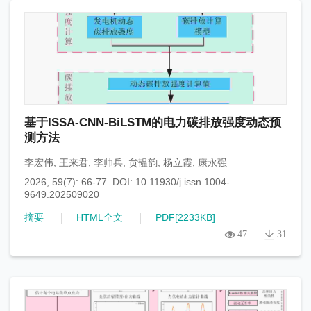
基于ISSA-CNN-BiLSTM的电力碳排放强度动态预
测方法
李宏伟
,
王来君
,
李帅兵
,
贠韫韵
,
杨立霞
,
康永强
2026, 59(7): 66-77.
DOI:
10.11930/j.issn.1004-
9649.202509020
摘要
HTML全文
PDF[
2233KB
]
47
31