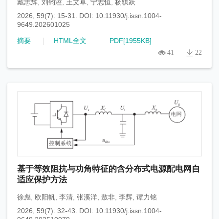
戴志辉
,
刘钧溢
,
王文卓
,
宁志恒
,
杨骐跃
2026, 59(7): 15-31.
DOI:
10.11930/j.issn.1004-
9649.202601025
摘要
HTML全文
PDF[
1955KB
]
41
22
基于等效阻抗与功角特征的含分布式电源配电网自
适应保护方法
徐彪
,
欧阳帆
,
李清
,
张溪洋
,
敖非
,
李辉
,
谭力铭
2026, 59(7): 32-43.
DOI:
10.11930/j.issn.1004-