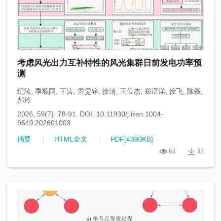
考虑风光出力互补特性的风光集群日前发电功率预
测
纪陵
,
季顺国
,
王涛
,
雷雯静
,
徐清
,
王位杰
,
郑语洋
,
徐飞
,
陈磊
,
郝玲
2026, 59(7): 78-91.
DOI:
10.11930/j.issn.1004-
9649.202601003
摘要
HTML全文
PDF[
4390KB
]
64
32