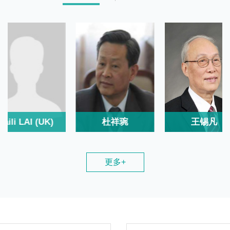
Laili LAI (UK)
杜祥琬
王锡凡
更多+