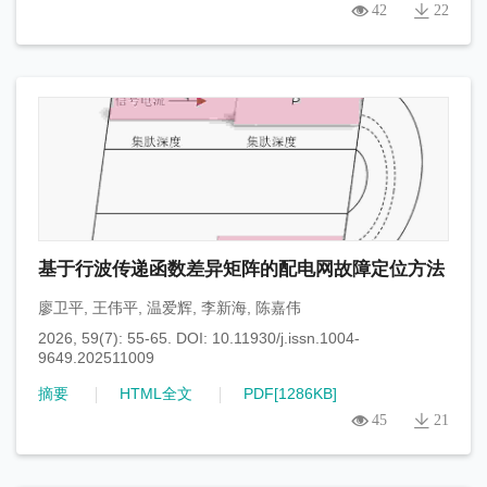
42
22
基于行波传递函数差异矩阵的配电网故障定位方法
廖卫平
,
王伟平
,
温爱辉
,
李新海
,
陈嘉伟
2026, 59(7): 55-65.
DOI:
10.11930/j.issn.1004-
9649.202511009
摘要
HTML全文
PDF[
1286KB
]
45
21