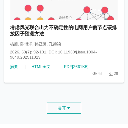
考虑风光联合出力不确定性的电网用户侧节点碳排
放因子预测方法
杨茜
,
陈博洋
,
孙亚璐
,
孔德祯
2026, 59(7): 92-101.
DOI:
10.11930/j.issn.1004-
9649.202511019
摘要
HTML全文
PDF[
2661KB
]
43
28
展开