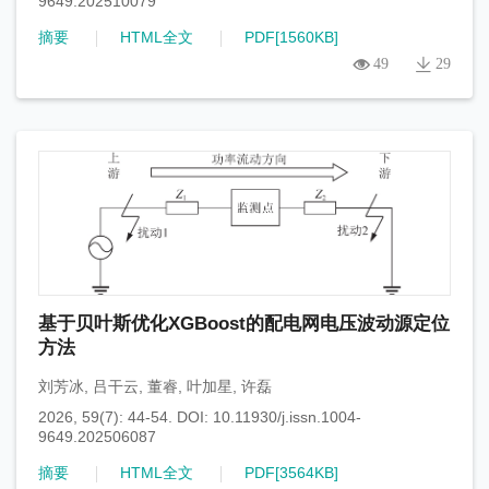
9649.202510079
摘要
HTML全文
PDF[
1560KB
]
49
29
基于贝叶斯优化XGBoost的配电网电压波动源定位
方法
刘芳冰
,
吕干云
,
董睿
,
叶加星
,
许磊
2026, 59(7): 44-54.
DOI:
10.11930/j.issn.1004-
9649.202506087
摘要
HTML全文
PDF[
3564KB
]